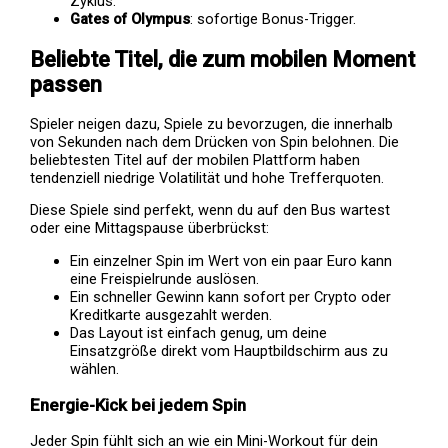
Zyklus.
Gates of Olympus
: sofortige Bonus-Trigger.
Beliebte Titel, die zum mobilen Moment
passen
Spieler neigen dazu, Spiele zu bevorzugen, die innerhalb
von Sekunden nach dem Drücken von Spin belohnen. Die
beliebtesten Titel auf der mobilen Plattform haben
tendenziell niedrige Volatilität und hohe Trefferquoten.
Diese Spiele sind perfekt, wenn du auf den Bus wartest
oder eine Mittagspause überbrückst:
Ein einzelner Spin im Wert von ein paar Euro kann
eine Freispielrunde auslösen.
Ein schneller Gewinn kann sofort per Crypto oder
Kreditkarte ausgezahlt werden.
Das Layout ist einfach genug, um deine
Einsatzgröße direkt vom Hauptbildschirm aus zu
wählen.
Energie-Kick bei jedem Spin
Jeder Spin fühlt sich an wie ein Mini-Workout für dein