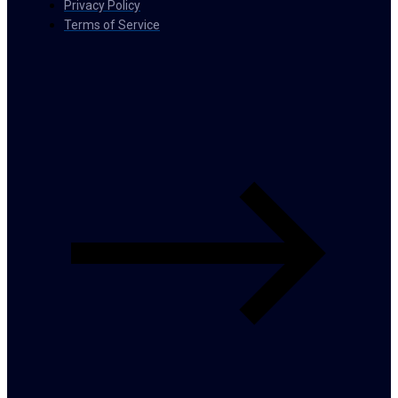
Privacy Policy
Terms of Service