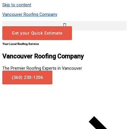
Skip to content
Vancouver Roofing Company
Get your Quick Estimate
Your Local Roofing Service
Vancouver Roofing Company
The Premier Roofing Experts in Vancouver
(360) 230-1206