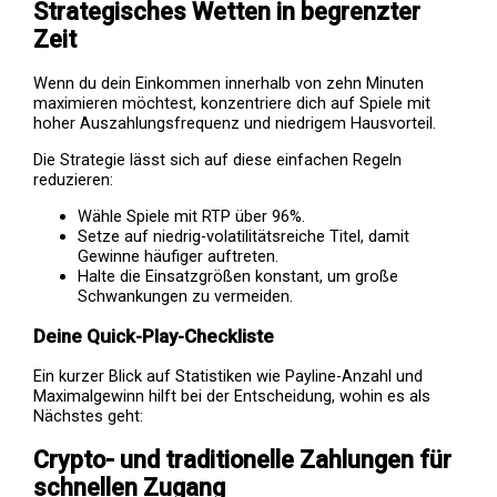
Strategisches Wetten in begrenzter
Zeit
Wenn du dein Einkommen innerhalb von zehn Minuten
maximieren möchtest, konzentriere dich auf Spiele mit
hoher Auszahlungsfrequenz und niedrigem Hausvorteil.
Die Strategie lässt sich auf diese einfachen Regeln
reduzieren:
Wähle Spiele mit RTP über 96%.
Setze auf niedrig-volatilitätsreiche Titel, damit
Gewinne häufiger auftreten.
Halte die Einsatzgrößen konstant, um große
Schwankungen zu vermeiden.
Deine Quick-Play-Checkliste
Ein kurzer Blick auf Statistiken wie Payline-Anzahl und
Maximalgewinn hilft bei der Entscheidung, wohin es als
Nächstes geht:
Crypto- und traditionelle Zahlungen für
schnellen Zugang