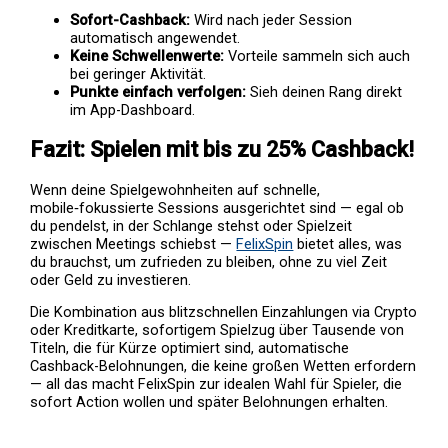
Sofort-Cashback:
Wird nach jeder Session
automatisch angewendet.
Keine Schwellenwerte:
Vorteile sammeln sich auch
bei geringer Aktivität.
Punkte einfach verfolgen:
Sieh deinen Rang direkt
im App-Dashboard.
Fazit: Spielen mit bis zu 25% Cashback!
Wenn deine Spielgewohnheiten auf schnelle,
mobile‑fokussierte Sessions ausgerichtet sind — egal ob
du pendelst, in der Schlange stehst oder Spielzeit
zwischen Meetings schiebst —
FelixSpin
bietet alles, was
du brauchst, um zufrieden zu bleiben, ohne zu viel Zeit
oder Geld zu investieren.
Die Kombination aus blitzschnellen Einzahlungen via Crypto
oder Kreditkarte, sofortigem Spielzug über Tausende von
Titeln, die für Kürze optimiert sind, automatische
Cashback-Belohnungen, die keine großen Wetten erfordern
— all das macht FelixSpin zur idealen Wahl für Spieler, die
sofort Action wollen und später Belohnungen erhalten.