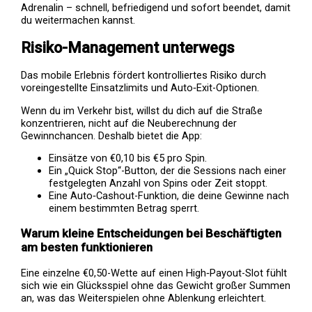
Adrenalin – schnell, befriedigend und sofort beendet, damit
du weitermachen kannst.
Risiko-Management unterwegs
Das mobile Erlebnis fördert kontrolliertes Risiko durch
voreingestellte Einsatzlimits und Auto‑Exit-Optionen.
Wenn du im Verkehr bist, willst du dich auf die Straße
konzentrieren, nicht auf die Neuberechnung der
Gewinnchancen. Deshalb bietet die App:
Einsätze von €0,10 bis €5 pro Spin.
Ein „Quick Stop“-Button, der die Sessions nach einer
festgelegten Anzahl von Spins oder Zeit stoppt.
Eine Auto‑Cashout-Funktion, die deine Gewinne nach
einem bestimmten Betrag sperrt.
Warum kleine Entscheidungen bei Beschäftigten
am besten funktionieren
Eine einzelne €0,50-Wette auf einen High‑Payout-Slot fühlt
sich wie ein Glücksspiel ohne das Gewicht großer Summen
an, was das Weiterspielen ohne Ablenkung erleichtert.