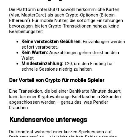
Die Plattform unterstützt sowohl herkömmliche Karten
(Visa, MasterCard) als auch Crypto-Optionen (Bitcoin,
Ethereum). Für mobile Nutzer, die sofortige Einzahlungen
bevorzugen, bieten Crypto-Transaktionen nahezu keine
Bearbeitungszeit.
Keine versteckten Gebühren:
Einzahlungen werden
sofort verarbeitet.
Kein Warten:
Auszahlungen gehen direkt an dein
Wallet.
Mindesteinzahlung:
€20, um den Einstieg für
schnelle Sessions niedrig zu halten.
Der Vorteil von Crypto für mobile Spieler
Eine Transaktion, die bei einer Bankkarte Minuten dauert,
kann bei einer Kryptowährungs-Brieftasche in Sekunden
abgeschlossen werden – genau das, was Pendler
brauchen.
Kundenservice unterwegs
Du könntest während einer kurzen Spielsession auf