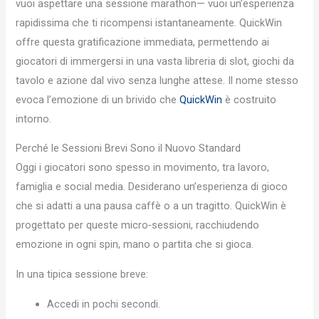
vuoi aspettare una sessione marathon— vuoi un’esperienza
rapidissima che ti ricompensi istantaneamente. QuickWin
offre questa gratificazione immediata, permettendo ai
giocatori di immergersi in una vasta libreria di slot, giochi da
tavolo e azione dal vivo senza lunghe attese. Il nome stesso
evoca l’emozione di un brivido che
QuickWin
è costruito
intorno.
Perché le Sessioni Brevi Sono il Nuovo Standard
Oggi i giocatori sono spesso in movimento, tra lavoro,
famiglia e social media. Desiderano un’esperienza di gioco
che si adatti a una pausa caffè o a un tragitto. QuickWin è
progettato per queste micro‑sessioni, racchiudendo
emozione in ogni spin, mano o partita che si gioca.
In una tipica sessione breve:
Accedi in pochi secondi.