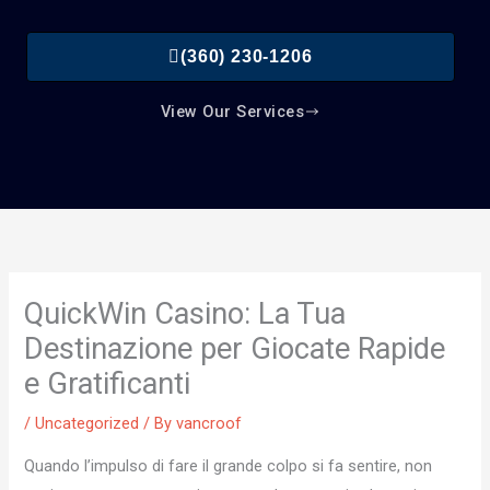
(360) 230-1206
View Our Services
QuickWin Casino: La Tua
Destinazione per Giocate Rapide
e Gratificanti
/
Uncategorized
/ By
vancroof
Quando l’impulso di fare il grande colpo si fa sentire, non