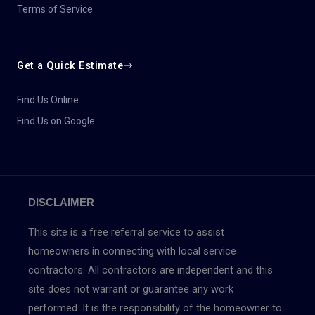
Terms of Service
Get a Quick Estimate
Find Us Online
Find Us on Google
DISCLAIMER
This site is a free referral service to assist
homeowners in connecting with local service
contractors. All contractors are independent and this
site does not warrant or guarantee any work
performed. It is the responsibility of the homeowner to