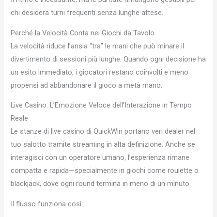
chi desidera turni frequenti senza lunghe attese.
Perché la Velocità Conta nei Giochi da Tavolo
La velocità riduce l’ansia “tra” le mani che può minare il
divertimento di sessioni più lunghe. Quando ogni decisione ha
un esito immediato, i giocatori restano coinvolti e meno
propensi ad abbandonare il gioco a metà mano.
Live Casino: L’Emozione Veloce dell’Interazione in Tempo
Reale
Le stanze di live casino di QuickWin portano veri dealer nel
tuo salotto tramite streaming in alta definizione. Anche se
interagisci con un operatore umano, l’esperienza rimane
compatta e rapida—specialmente in giochi come roulette o
blackjack, dove ogni round termina in meno di un minuto.
Il flusso funziona così: