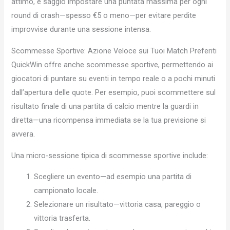
attimo, è saggio impostare una puntata massima per ogni
round di crash—spesso €5 o meno—per evitare perdite
improvvise durante una sessione intensa.
Scommesse Sportive: Azione Veloce sui Tuoi Match Preferiti
QuickWin offre anche scommesse sportive, permettendo ai
giocatori di puntare su eventi in tempo reale o a pochi minuti
dall’apertura delle quote. Per esempio, puoi scommettere sul
risultato finale di una partita di calcio mentre la guardi in
diretta—una ricompensa immediata se la tua previsione si
avvera.
Una micro‑sessione tipica di scommesse sportive include:
Scegliere un evento—ad esempio una partita di
campionato locale.
Selezionare un risultato—vittoria casa, pareggio o
vittoria trasferta.