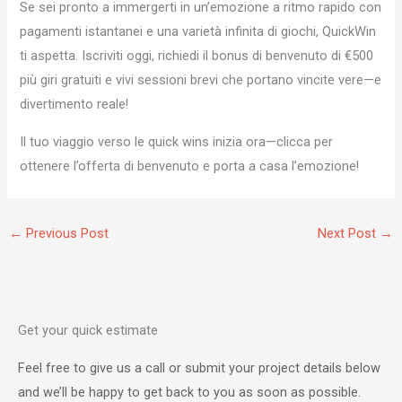
Se sei pronto a immergerti in un’emozione a ritmo rapido con
pagamenti istantanei e una varietà infinita di giochi, QuickWin
ti aspetta. Iscriviti oggi, richiedi il bonus di benvenuto di €500
più giri gratuiti e vivi sessioni brevi che portano vincite vere—e
divertimento reale!
Il tuo viaggio verso le quick wins inizia ora—clicca per
ottenere l’offerta di benvenuto e porta a casa l’emozione!
←
Previous Post
Next Post
→
Get your quick estimate
Feel free to give us a call or submit your project details below
and we’ll be happy to get back to you as soon as possible.