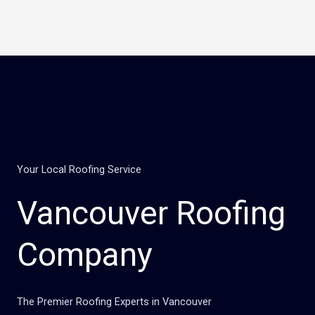
Skip
to
content
Your Local Roofing Service
Vancouver Roofing
Company
The Premier Roofing Experts in Vancouver